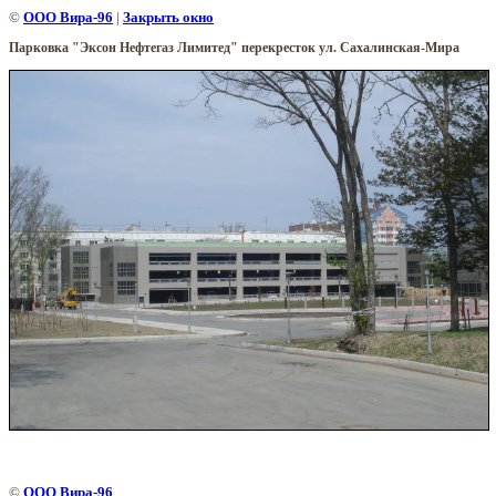
©
ООО Вира-96
|
Закрыть окно
Парковка "Эксон Нефтегаз Лимитед" перекресток ул. Сахалинская-Мира
©
ООО Вира-96